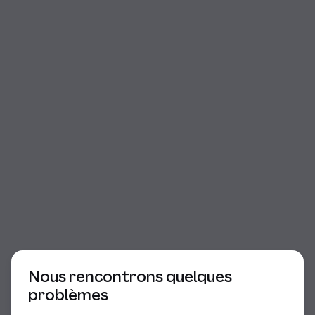
Début du dialogue
Nous rencontrons quelques
problèmes